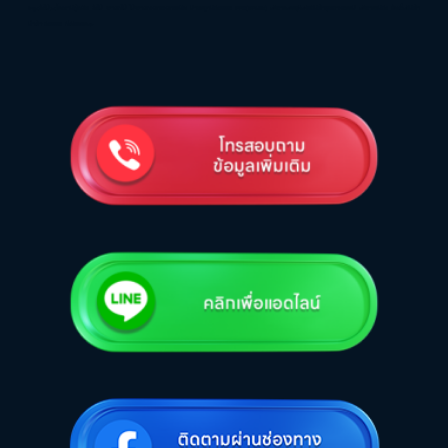
โ
tag<ลังไม้><
รงงานผู้ผลิต ลังไม้ พาเลทไม้ ไม้พาเลทหลากหลายชนิด มาตรฐานส่งออก IPPC(ISPM15) บริการบรรจุหีบห่อสินค้าอุตสาหกรรม บริการขนส่ง จัดเก็บสินค้า
นำเข้า-ส่งออก ที่เดียวครบ>