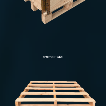
พาเลทบานพับ